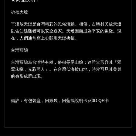
祈福天燈
平溪放天燈是台灣精彩的民俗活動。相傳，古時村民放天燈
以告知逃難者可以安全返家。天燈因而成為平安的象徵。現
在，人們通常寫上心願用天燈祈福。
台灣藍鵲
台灣藍鵲為台灣特有種，俗稱長尾山娘；連雅堂形容其「翠
翼朱喙，光彩照人」。在台灣低海拔山地，時常可見其美麗
的身影成群出現。
備註：有包裝盒，附紙袋，附藍鵲說明卡及3D QR卡