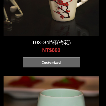
Faq
Contact
T03-Golf杯(梅花)
NT$890
Customized