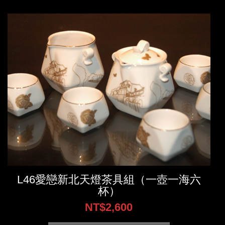
L46愛戀新北天燈茶具組（一壺一海六
杯）
NT$2,600