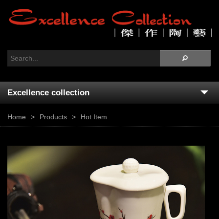
Excellence collection
Home
Home
Products
Hot Item
About Us
Ceramics
Products
News