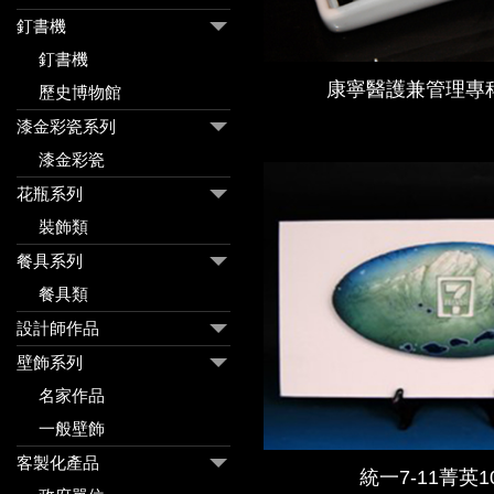
釘書機
釘書機
康寧醫護兼管理專
歷史博物館
漆金彩瓷系列
漆金彩瓷
花瓶系列
裝飾類
餐具系列
餐具類
設計師作品
壁飾系列
名家作品
一般壁飾
客製化產品
統一7-11菁英1