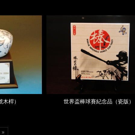
號木桿）
世界盃棒球賽紀念品（瓷版）
»