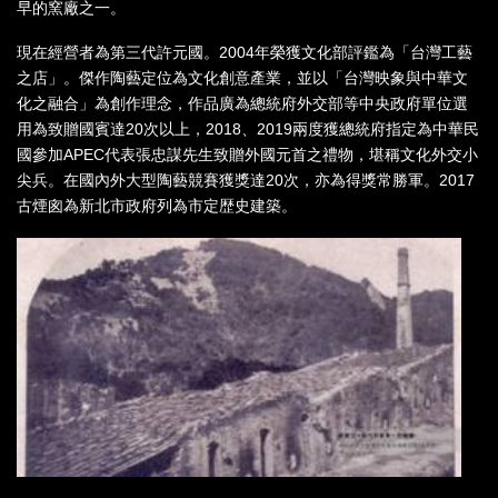
早的窯廠之一。
現在經營者為第三代許元國。2004年榮獲文化部評鑑為「台灣工藝
之店」。傑作陶藝定位為文化創意產業，並以「台灣映象與中華文
化之融合」為創作理念，作品廣為總統府外交部等中央政府單位選
用為致贈國賓達20次以上，2018、2019兩度獲總統府指定為中華民
國參加APEC代表張忠謀先生致贈外國元首之禮物，堪稱文化外交小
尖兵。在國內外大型陶藝競賽獲獎達20次，亦為得獎常勝軍。2017
古煙囪為新北市政府列為市定歴史建築。