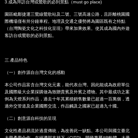
3.成為拜訪台灣或鶯歌的必到景點（must go place)
園區毗鄰捷運三鶯線鶯歌站及二號、三號高速公路，且距離桃園國
際機場僅有卅分鐘車程。地理及交通之優勢將為園區既有之特點
（台灣陶瓷文化之科技化呈現）帶來加乘效果。使其成為國內外遊
客訪台或鶯歌的必到景點。
三.產品特色
（一）創作源自台灣文化的感動
本公司作品富含台灣文化元素，能代表台灣。因此能成為政府單位
及國際級大企業採購做為致贈貴賓及外賓之禮物。其中最成功之案
例為天燈系列作品，過去十年其累積銷售數量已超過一百萬個，透
過外交管道及企業國際交流，作品觸及之國家已超過九十國。
（二）創意源自科技的呈現
文化性產品易流於過度傳統，為改善此一缺點。本公司與國立臺北
大學產學合作，在經濟部支持下（CITD)，開發專屬AR軟體，大量