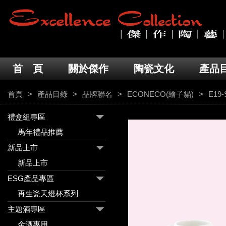
首 頁
關於傑作
陶瓷文化
產品
首頁
產品目錄
品牌聯名
ECONECO(繪子貓)
E19-
禮盒組專區
馬年禮品推薦
新品上市
新品上市
ESG產品專區
再生瓷天燈杯系列
主題酒專區
金酒專用