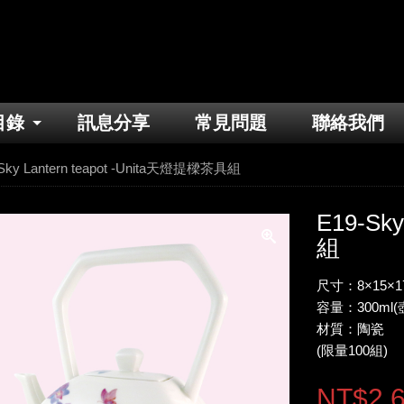
目錄
訊息分享
常見問題
聯絡我們
Sky Lantern teapot -Unita天燈提樑茶具組
E19-Sk
組
尺寸：8×15×1
容量：300ml(壺
材質：陶瓷
(限量100組)
NT$2,