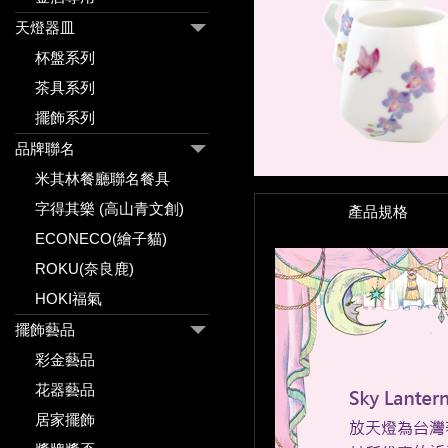
天燈器皿
杯盤系列
茶具系列
擺飾系列
品牌聯名
米其林餐廳聯名餐具
字得其樂 (高山青文創)
產品規格
ECONECO(繪子貓)
ROKU(奈良鹿)
HOKI福氣
擺飾藝品
彩金藝品
花器藝品
居家擺飾