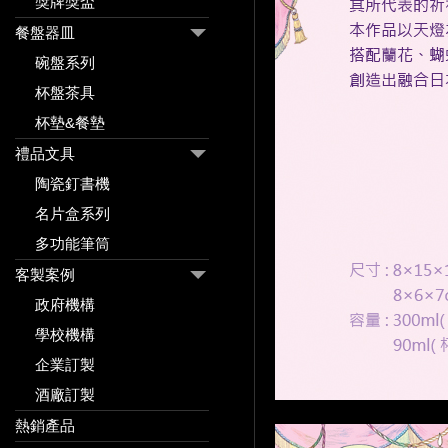
獎牌獎盃
餐盤器皿
碗盤系列
杯盤茶具
杯墊&餐墊
禮品文具
陶瓷釘書機
名片盒系列
多功能筆筒
客製案例
政府機構
學校機構
企業訂製
酒廠訂製
熱銷產品