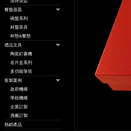
獎牌獎盃
餐盤器皿
碗盤系列
杯盤茶具
杯墊&餐墊
禮品文具
陶瓷釘書機
名片盒系列
多功能筆筒
客製案例
政府機構
學校機構
企業訂製
酒廠訂製
熱銷產品