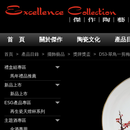
首 頁
關於傑作
陶瓷文化
產品
首頁
產品目錄
擺飾藝品
獎牌獎盃
D53-翠鳥一剪
禮盒組專區
馬年禮品推薦
新品上市
新品上市
ESG產品專區
再生瓷天燈杯系列
主題酒專區
金酒專用