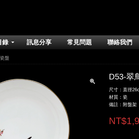
目錄
訊息分享
常見問題
聯絡我們
梅瓷盤
D53-
尺寸：直徑26c
材質：瓷
備註：附盤架
NT$1,