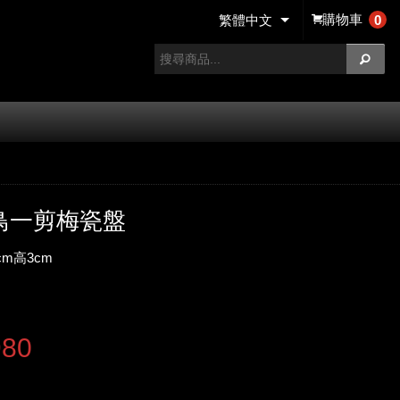
購物車
0
繁體中文
翠鳥一剪梅瓷盤
m高3cm
980