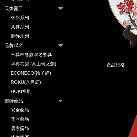
天燈器皿
杯盤系列
茶具系列
擺飾系列
品牌聯名
米其林餐廳聯名餐具
字得其樂 (高山青文創)
產品規格
ECONECO(繪子貓)
ROKU(奈良鹿)
HOKI福氣
擺飾藝品
彩金藝品
花器藝品
居家擺飾