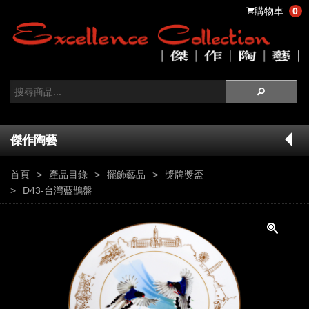
購物車
0
傑作陶藝
首頁
產品目錄
擺飾藝品
獎牌獎盃
D43-台灣藍鵲盤