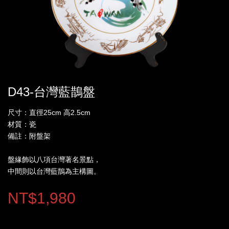
D43-台灣藍鵲盤
尺寸：直徑25cm 高2.5cm
材質：瓷
備註：附盤架
盤緣飾以八項台灣著名景點，
中間則以台灣藍鵲為主構圖。
NT$1,980