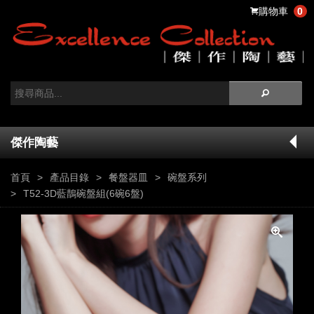
購物車
0
傑作陶藝
首頁
產品目錄
餐盤器皿
碗盤系列
T52-3D藍鵲碗盤組(6碗6盤)