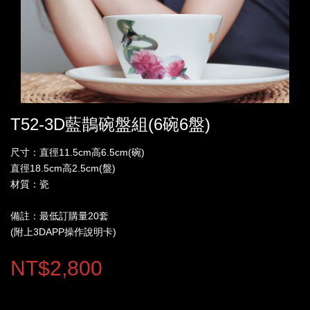
T52-3D藍鵲碗盤組(6碗6盤)
尺寸：直徑11.5cm高6.5cm(碗)
直徑18.5cm高2.5cm(盤)
材質：瓷
備註：最低訂購量20套
(附上3DAPP操作說明卡)
NT$2,800