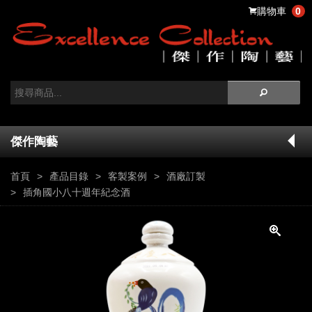
購物車
0
傑作陶藝
首頁
產品目錄
客製案例
酒廠訂製
插角國小八十週年紀念酒