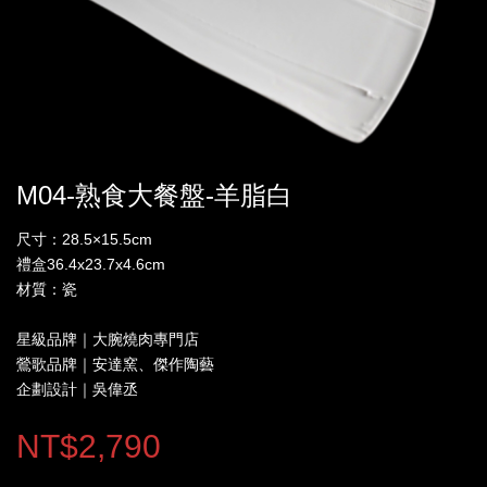
M04-熟食大餐盤-羊脂白
尺寸：28.5×15.5cm
禮盒36.4x23.7x4.6cm
材質：瓷
星級品牌｜大腕燒肉專門店
鶯歌品牌｜安達窯、傑作陶藝
企劃設計｜吳偉丞
NT$2,790