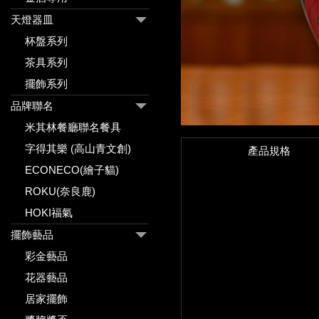
天燈器皿
杯盤系列
茶具系列
擺飾系列
品牌聯名
米其林餐廳聯名餐具
字得其樂 (高山青文創)
產品規格
ECONECO(繪子貓)
ROKU(奈良鹿)
HOKI福氣
擺飾藝品
彩金藝品
花器藝品
居家擺飾