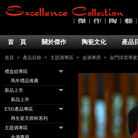
首 頁
關於傑作
陶瓷文化
產品
首頁
產品目錄
主題酒專區
金酒專用
金門排雷專案
禮盒組專區
馬年禮品推薦
新品上市
新品上市
ESG產品專區
再生瓷天燈杯系列
主題酒專區
金酒專用