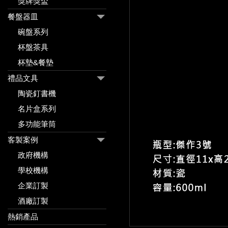
獎牌獎盃
餐盤器皿
碗盤系列
杯盤茶具
杯墊&餐墊
禮品文具
陶瓷釘書機
名片盒系列
多功能筆筒
客製案例
政府機構
學校機構
企業訂製
酒廠訂製
熱銷產品