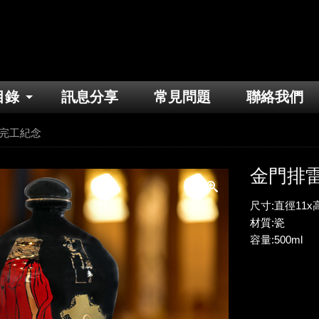
目錄
訊息分享
常見問題
聯絡我們
完工紀念
金門排
尺寸:直徑11x高
材質:瓷
容量:500ml