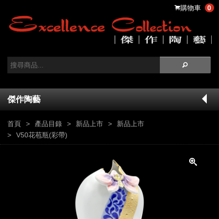
購物車
0
傑作陶藝
首頁
產品目錄
新品上市
新品上市
V50花苞瓶(彩帶)