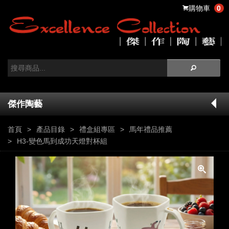
購物車
0
傑作陶藝
首頁
產品目錄
禮盒組專區
馬年禮品推薦
H3-變色馬到成功天燈對杯組