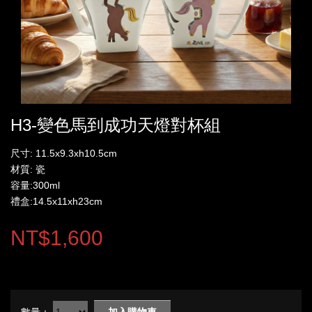
H3-變色馬到成功天燈對杯組
尺寸: 11.5x9.3xh10.5cm
材質: 瓷
容量:300ml
禮盒:14.5x11xh23cm
NT$1,600
數量：
加入購物車