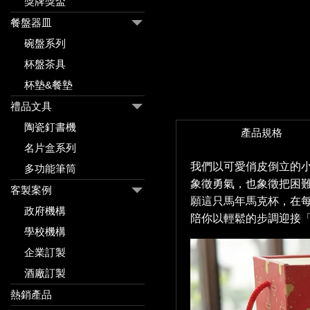
獎牌獎盃
餐盤器皿
碗盤系列
杯盤茶具
杯墊&餐墊
禮品文具
陶瓷釘書機
產品規格
名片盒系列
我們以可愛俏皮倒立的
多功能筆筒
象徵勇氣，也象徵把困
客製案例
願這只馬年馬克杯，在
政府機構
陪你以輕鬆的步調迎接
學校機構
企業訂製
酒廠訂製
熱銷產品