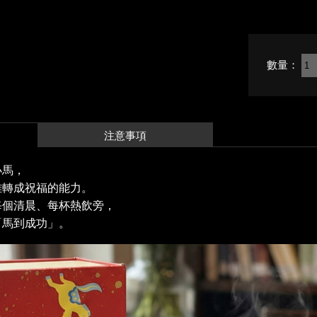
數量：
注意事項
小馬，
難轉成祝福的能力。
每個清晨、每杯熱飲旁，
「馬到成功」。