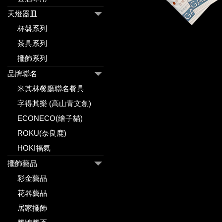
天燈器皿
杯盤系列
茶具系列
擺飾系列
品牌聯名
米其林餐廳聯名餐具
字得其樂 (高山青文創)
ECONECO(繪子貓)
ROKU(奈良鹿)
HOKI福氣
擺飾藝品
彩金藝品
花器藝品
居家擺飾