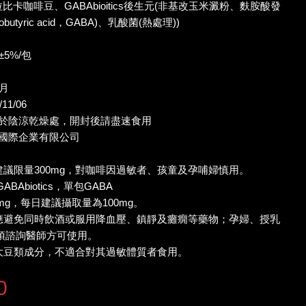
拉比卡咖啡豆、GABAbioitics後生元(非基改玉米澱粉、麩胺酸發
obutyric acid，GABA)、乳酸菌(熱處理))
±5%/包
個月
11/06
置於陰涼乾燥處，開封後請盡速食用
和國際企業有限公司
建議限量300mg，對咖啡因過敏者、孩童及孕哺婦慎用。
ABAbiotics，單包GABA
mg，每日建議攝取量為100mg。
品應避免同時飲酒或服用降血壓、鎮靜及癱癇等藥物；孕婦、授乳
須諮詢醫師方可使用。
有大豆類成分，不適合對其過敏體質者食用。
0