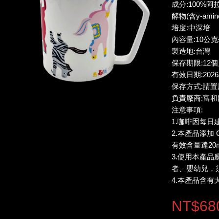
成分:100%阿
酵物(含y-amin
培度:中深培
內容量:10公克
製造地:台灣
保存期限:12
有效日期:2026/
保存方式:請
負責廠商:富
注意事項:
1.咖啡因每日
2.本產品添加 G
有效含量達20
3.使用本產
者、嬰幼兒，
4.本產品含
NT$68