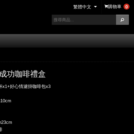
購物車
0
繁體中文
到成功咖啡禮盒
x1+好心情濾掛咖啡包x3
h10cm
h23cm
啡