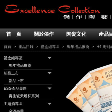
首 頁
關於傑作
陶瓷文化
產品
首頁
產品目錄
禮盒組專區
馬年禮品推薦
H4-馬
禮盒組專區
馬年禮品推薦
新品上市
新品上市
ESG產品專區
再生瓷天燈杯系列
主題酒專區
金酒專用