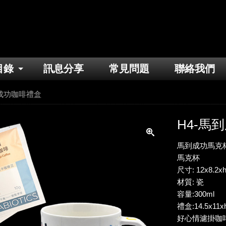
目錄
訊息分享
常見問題
聯絡我們
到成功咖啡禮盒
H4-馬
馬到成功馬克杯
馬克杯
尺寸: 12x8.2x
材質: 瓷
容量:300ml
禮盒:14.5x11x
好心情濾掛咖