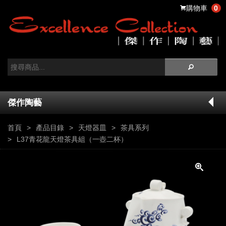
購物車
0
傑作陶藝
首頁
產品目錄
天燈器皿
茶具系列
L37青花龍天燈茶具組（一壺二杯）