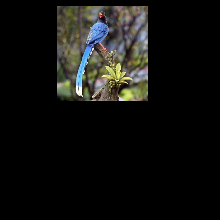
2015/11/07
馬習會贈品
「馬習會」7日在新加坡登場。總統府今天表示，我方準備「台
灣藍鵲」的手工瓷器送給大陸領導人習近平，台灣藍鵲是台灣
特有品種。
...