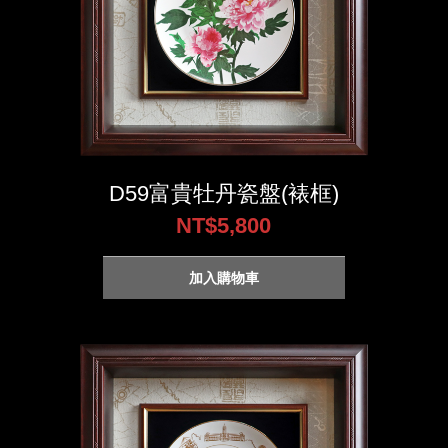
D59富貴牡丹瓷盤(裱框)
NT$5,800
加入購物車