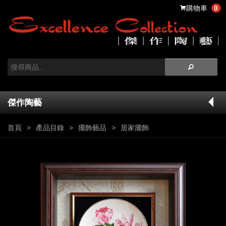
購物車
0
傑作陶藝
首頁
產品目錄
擺飾藝品
居家擺飾