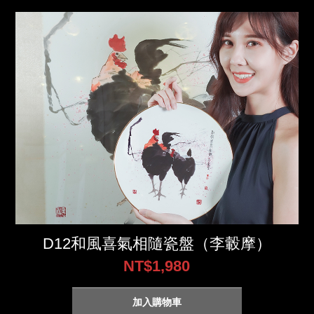
D12和風喜氣相隨瓷盤（李轂摩）
NT$1,980
加入購物車