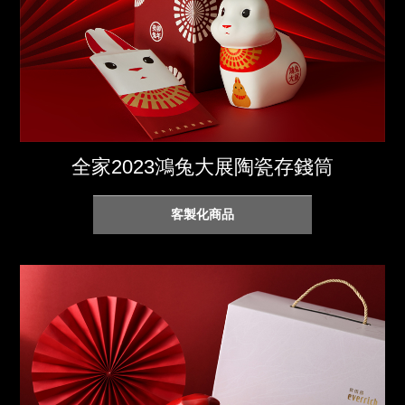
全家2023鴻兔大展陶瓷存錢筒
客製化商品